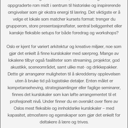
oppgraderte rom midt i sentrum til historiske og inspirerende
omgivelser som gir ekstra energi til læring. Det viktigste er å
velge et lokale som matcher kursets format: trenger du
grupperom, store presentasjonsflater, sentral beliggenhet eller
kanskje fleksible setups for både foredrag og workshops?
Oslo er kjent for variert arkitektur og kreative miljøer, noe som
gjør det enkelt å finne kurslokaler med særpreg. Mange av
lokalene tilbyr også fasiliteter som streaming, projektor, god
akustikk, sceneområdet, samt ulike mat- og drikkepakker.
Dette gir arrangører muligheten til å skreddersy opplevelsen
uten å bruke tid på logistiske detaljer. Enten målet er
kompetanseheving, strategisamlinger eller faglige seminarer,
finnes det kurslokaler som kan løfte arrangementet til et
profesjonelt nivå. Under finner du en oversikt over flere av
Oslos mest fleksible og innholdsrike kurslokaler – med
kapasitet, atmosfære og egenskaper som gjør det enkelt for
deltakere å lære og trives.