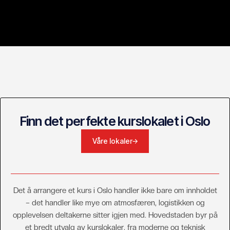
Finn det perfekte kurslokalet i Oslo
Våre lokaler
Det å arrangere et kurs i Oslo handler ikke bare om innholdet
– det handler like mye om atmosfæren, logistikken og
opplevelsen deltakerne sitter igjen med. Hovedstaden byr på
et bredt utvalg av kurslokaler, fra moderne og teknisk