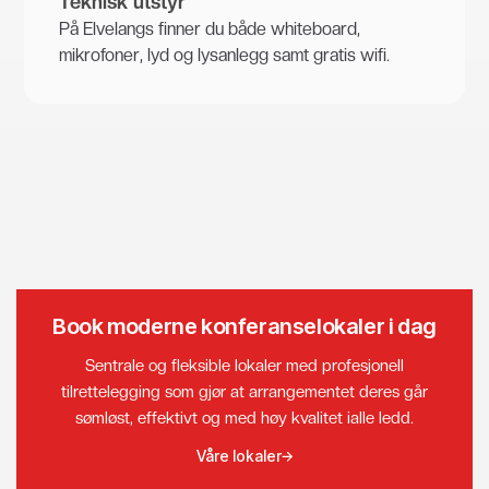
Teknisk utstyr
På Elvelangs finner du både whiteboard,
mikrofoner, lyd og lysanlegg samt gratis wifi.
Book moderne konferanselokaler i dag
Sentrale og fleksible lokaler med profesjonell
tilrettelegging som gjør at arrangementet deres går
sømløst, effektivt og med høy kvalitet ialle ledd.
Våre lokaler