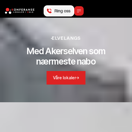
Ring oss
ELVELANGS
Med Akerselven som
nærmeste nabo
Våre lokaler