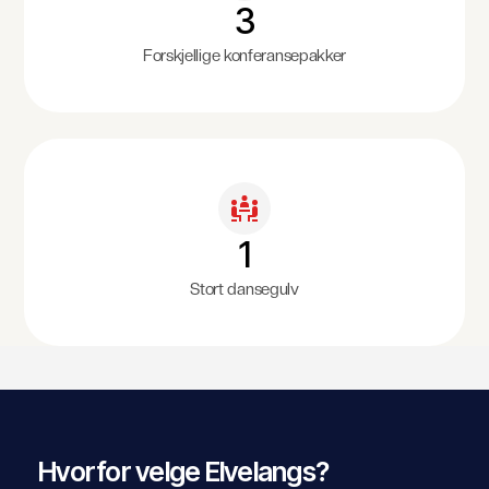
3
Forskjellige konferansepakker
1
Stort dansegulv
Hvorfor velge Elvelangs?