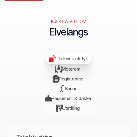
3
5
2
1
3
3
KJEKT Å VITE OM
Elvelangs
2
4
1
0
Teknisk utstyr
0
1
Møterom
1
2
Registrering
2
3
Scene
Pausemat & drikke
3
4
Utstilling
4
5