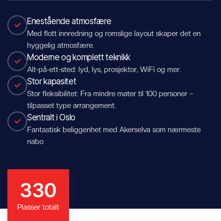
Enestående atmosfære
Med flott innredning og romslige layout skaper det en
hyggelig atmosfære.
Moderne og komplett teknikk
Alt-på-ett-sted: lyd, lys, prosjektor, WiFi og mer.
Stor kapasitet
Stor fleksibilitet: Fra mindre møter til 100 personer –
tilpasset type arrangement.
Sentralt i Oslo
Fantastisk beliggenhet med Akerselva som nærmeste
nabo
3
3
0
1
6
1
Plasser totalt