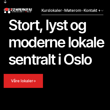
MEZZANINEN
Kurslokaler
Møterom
Kontakt +
Stort, lyst og
moderne lokale
sentralt i Oslo
Våre lokaler