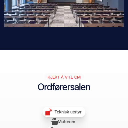
KJEKT Å VITE OM
Ordførersalen
Teknisk utstyr
Møterom