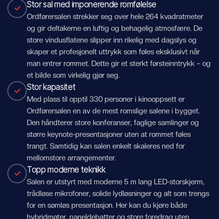
Stor sal med imponerende romfølelse
Ordførersalen strekker seg over hele 264 kvadratmeter
og gir deltakerne en luftig og behagelig atmosfære. De
store vindusflatene slipper inn rikelig med dagslys og
skaper et profesjonelt uttrykk som føles eksklusivt når
man entrer rommet. Dette gir et sterkt førsteinntrykk – og
et bilde som virkelig gjør seg.
Stor kapasitet
Med plass til opptil 330 personer i kinooppsett er
Ordførersalen en av de mest romslige salene i bygget.
Den håndterer store konferanser, faglige samlinger og
større keynote-presentasjoner uten at rommet føles
trangt. Samtidig kan salen enkelt skaleres ned for
mellomstore arrangementer.
Topp moderne teknikk
Salen er utstyrt med moderne 5 m lang LED-storskjerm,
trådløse mikrofoner, solide lydløsninger og alt som trengs
for en sømløs presentasjon. Her kan du kjøre både
hybridmøter, paneldebatter og store foredrag uten