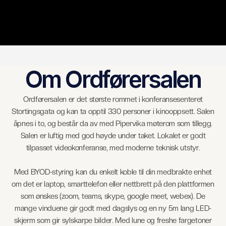
Om Ordførersalen
Ordførersalen er det største rommet i konferansesenteret
Stortingsgata og kan ta opptil 330 personer i kinooppsett. Salen
åpnes i to, og består da av med Pipervika møterom som tillegg.
Salen er luftig med god høyde under taket. Lokalet er godt
tilpasset videokonferanse, med moderne teknisk utstyr.
Med BYOD-styring kan du enkelt koble til din medbrakte enhet
om det er laptop, smarttelefon eller nettbrett på den plattformen
som ønskes (zoom, teams, skype, google meet, webex). De
mange vinduene gir godt med dagslys og en ny 5m lang LED-
skjerm som gir sylskarpe bilder. Med lune og freshe fargetoner