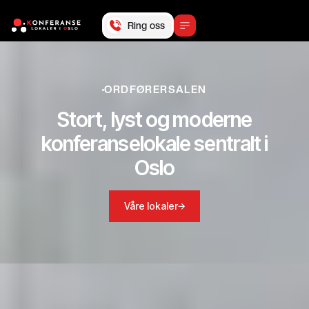
Ring oss
ORDFØRERSALEN
Stort, lyst og moderne
konferanselokale sentralt i
Oslo
Våre lokaler