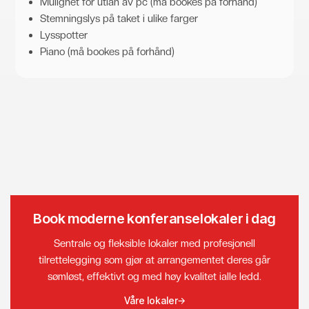
Mulighet for utlån av pc (må bookes på forhånd)
Stemningslys på taket i ulike farger
Lysspotter
Piano (må bookes på forhånd)
Book moderne konferanselokaler i dag
Sentrale og fleksible lokaler med profesjonell
tilrettelegging som gjør at arrangementet deres går
sømløst, effektivt og med høy kvalitet ialle ledd.
Våre lokaler